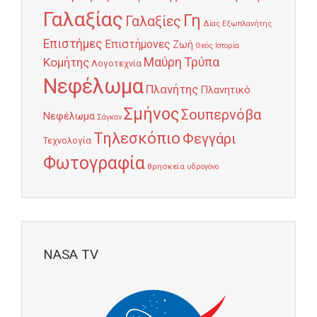
Γαλαξίας
Γη
Γαλαξίες
Δίας
Εξωπλανήτης
Επιστήμες
Επιστήμονες
Ζωή
Θεός
Ιστορία
Κομήτης
Μαύρη Τρύπα
Λογοτεχνία
Νεφέλωμα
Πλανήτης
Πλανητικό
Σμήνος
Σουπερνόβα
Νεφέλωμα
Σάγκαν
Τηλεσκόπιο
Φεγγάρι
Τεχνολογία
Φωτογραφία
θρησκεία
υδρογόνο
NASA TV