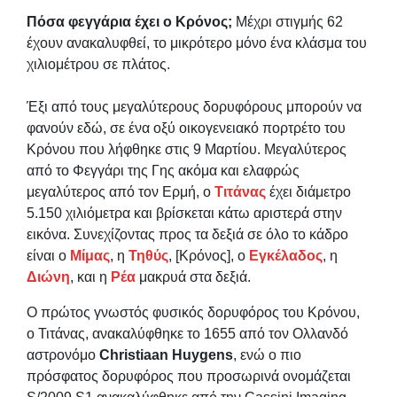
Πόσα φεγγάρια έχει ο Κρόνος;
Μέχρι στιγμής 62
έχουν ανακαλυφθεί, το μικρότερο μόνο ένα κλάσμα του
χιλιομέτρου σε πλάτος.
Έξι από τους μεγαλύτερους δορυφόρους μπορούν να
φανούν εδώ, σε ένα οξύ οικογενειακό πορτρέτο του
Κρόνου που λήφθηκε στις 9 Μαρτίου. Μεγαλύτερος
από το Φεγγάρι της Γης ακόμα και ελαφρώς
μεγαλύτερος από τον Ερμή, ο
Τιτάνας
έχει διάμετρο
5.150 χιλιόμετρα και βρίσκεται κάτω αριστερά στην
εικόνα. Συνεχίζοντας προς τα δεξιά σε όλο το κάδρο
είναι ο
Μίμας
, η
Τηθύς
, [Κρόνος], ο
Εγκέλαδος
, η
Διώνη
, και η
Ρέα
μακρυά στα δεξιά.
Ο πρώτος γνωστός φυσικός δορυφόρος του Κρόνου,
ο Τιτάνας, ανακαλύφθηκε το 1655 από τον Ολλανδό
αστρονόμο
Christiaan Huygens
, ενώ ο πιο
πρόσφατος δορυφόρος που προσωρινά ονομάζεται