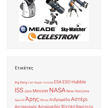
Ετικέτες
Hubble
ESO
ESA
Big Bang
Carl Sagan
Curiosity
NASA
ISS
Messier
Juno
New Horizons
Άρης
Αστέρι
Ανδρομέδα
Ήλιος
SpaceX
Αστερισμός
Βίντεο
Αστεροειδής
Βαρύτητα