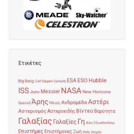
Ετικέτες
Hubble
ESO
ESA
Big Bang
Carl Sagan
Curiosity
NASA
ISS
Messier
Juno
New Horizons
Άρης
Αστέρι
Ανδρομέδα
Ήλιος
SpaceX
Αστερισμός
Βίντεο
Αστεροειδής
Βαρύτητα
Γαλαξίας
Γη
Γαλαξίες
Δίας
Εξωπλανήτης
Επιστήμες
Επιστήμονες
Ζωή
Θεός
Ιστορία