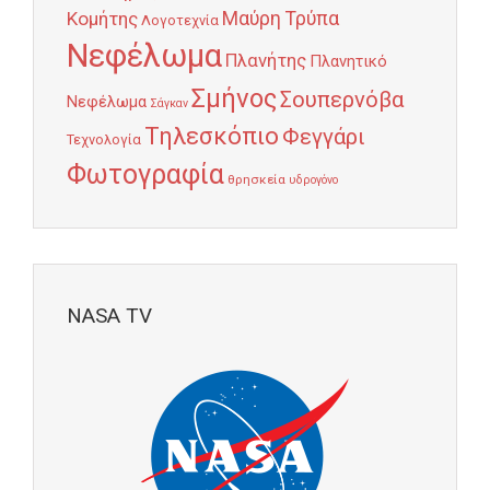
Κομήτης
Μαύρη Τρύπα
Λογοτεχνία
Νεφέλωμα
Πλανήτης
Πλανητικό
Σμήνος
Σουπερνόβα
Νεφέλωμα
Σάγκαν
Τηλεσκόπιο
Φεγγάρι
Τεχνολογία
Φωτογραφία
θρησκεία
υδρογόνο
NASA TV