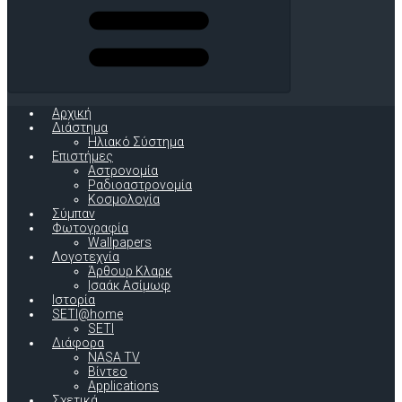
Αρχική
Διάστημα
Ηλιακό Σύστημα
Επιστήμες
Αστρονομία
Ραδιοαστρονομία
Κοσμολογία
Σύμπαν
Φωτογραφία
Wallpapers
Λογοτεχνία
Άρθουρ Κλαρκ
Ισαάκ Ασίμωφ
Ιστορία
SETI@home
SETI
Διάφορα
NASA TV
Βίντεο
Applications
Σχετικά