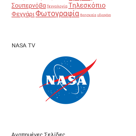
Τηλεσκόπιο
Σουπερνόβα
Τεχνολογία
Φωτογραφία
Φεγγάρι
θρησκεία
υδρογόνο
NASA TV
Αγαπημένες Σελίδες