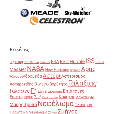
Ετικέτες
ISS
Hubble
ESO
ESA
Juno
Big Bang
Carl Sagan
Curiosity
NASA
Άρης
Messier
New Horizons
SpaceX
Αστέρι
Ανδρομέδα
Αστερισμός
Ήλιος
Γαλαξίας
Βίντεο
Αστεροειδής
Βαρύτητα
Γη
Γαλαξίες
Επιστήμες
Δίας
Εξωπλανήτης
Κομήτης
Επιστήμονες
Ζωή
Λογοτεχνία
Θεός
Ιστορία
Νεφέλωμα
Μαύρη Τρύπα
Πλανήτης
Σμήνος
Πλανητικό Νεφέλωμα
Σάγκαν