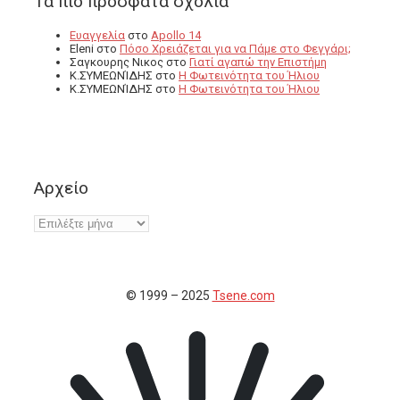
Τα πιο πρόσφατα σχόλια
Ευαγγελία
στο
Apollo 14
Eleni
στο
Πόσο Χρειάζεται για να Πάμε στο Φεγγάρι;
Σαγκουρης Νικος
στο
Γιατί αγαπώ την Επιστήμη
Κ.ΣΥΜΕΩΝΊΔΗΣ
στο
Η Φωτεινότητα του Ήλιου
Κ.ΣΥΜΕΩΝΊΔΗΣ
στο
Η Φωτεινότητα του Ήλιου
Αρχείο
Αρχείο
© 1999 – 2025
Tsene.com