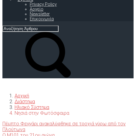
Privacy Policy
Αρχείο
Newsletter
Επικοινωνία
Αρχική
Διάστημα
Ηλιακό Σύστημα
Νησιά στην Φωτόσφαιρα
Πέμπτο Φεγγάρι ανακαλύφθηκε σε τροχιά γύρω από τον
Πλούτωνα
Ο M101 του 21ου αιώνα