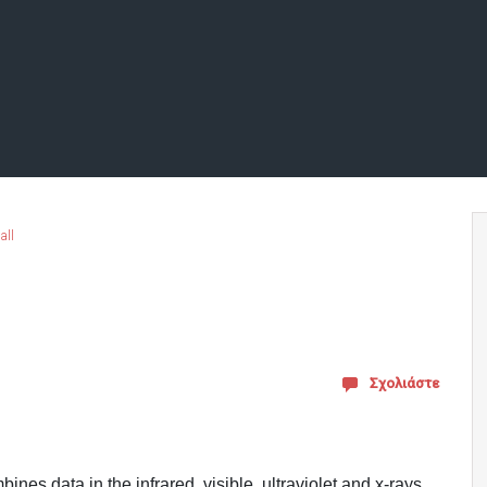
ll
Σχολιάστε
nes data in the infrared, visible, ultraviolet and x-rays