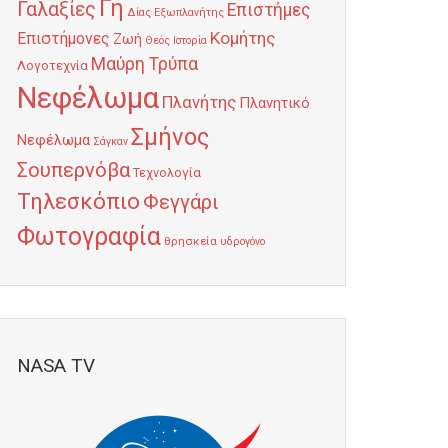
Γη
Γαλαξίες
Επιστήμες
Δίας
Εξωπλανήτης
Κομήτης
Επιστήμονες
Ζωή
Θεός
Ιστορία
Μαύρη Τρύπα
Λογοτεχνία
Νεφέλωμα
Πλανήτης
Πλανητικό
Σμήνος
Νεφέλωμα
Σάγκαν
Σουπερνόβα
Τεχνολογία
Τηλεσκόπιο
Φεγγάρι
Φωτογραφία
θρησκεία
υδρογόνο
NASA TV