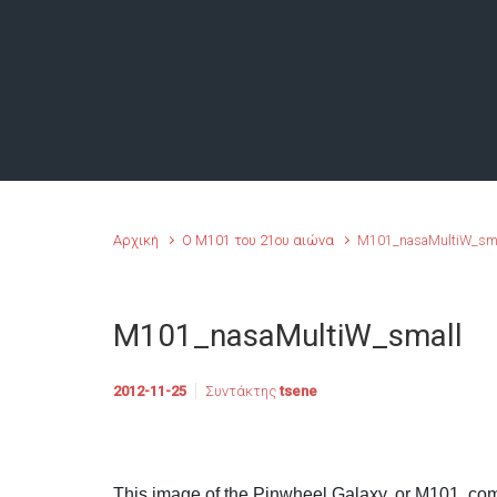
Αρχική
Ο M101 του 21ου αιώνα
M101_nasaMultiW_sma
M101_nasaMultiW_small
2012-11-25
Συντάκτης
tsene
This image of the Pinwheel Galaxy, or M101, combi