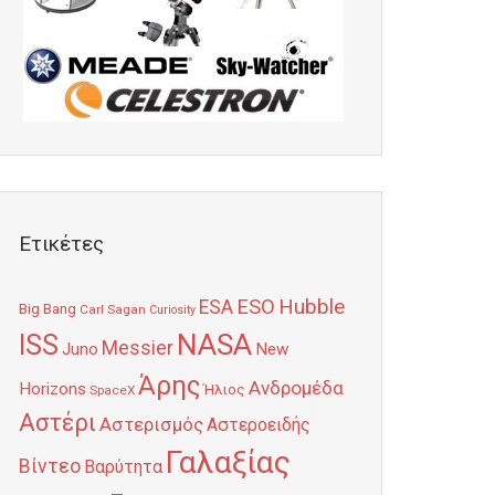
Ετικέτες
Hubble
ESO
ESA
Big Bang
Carl Sagan
Curiosity
NASA
ISS
Messier
Juno
New
Άρης
Ανδρομέδα
Horizons
Ήλιος
SpaceX
Αστέρι
Αστερισμός
Αστεροειδής
Γαλαξίας
Βίντεο
Βαρύτητα