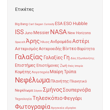
Ετικέτες
Hubble
ESO
ESA
Big Bang
Carl Sagan
Curiosity
NASA
ISS
Messier
Juno
New Horizons
Άρης
Αστέρι
Ανδρομέδα
Ήλιος
SpaceX
Αστερισμός
Βίντεο
Αστεροειδής
Βαρύτητα
Γαλαξίας
Γη
Γαλαξίες
Δίας
Εξωπλανήτης
Επιστήμες
Επιστήμονες
Ζωή
Θεός
Ιστορία
Κομήτης
Μαύρη Τρύπα
Λογοτεχνία
Νεφέλωμα
Πλανήτης
Πλανητικό
Σμήνος
Σουπερνόβα
Νεφέλωμα
Σάγκαν
Τηλεσκόπιο
Φεγγάρι
Τεχνολογία
Φωτογραφία
θρησκεία
υδρογόνο