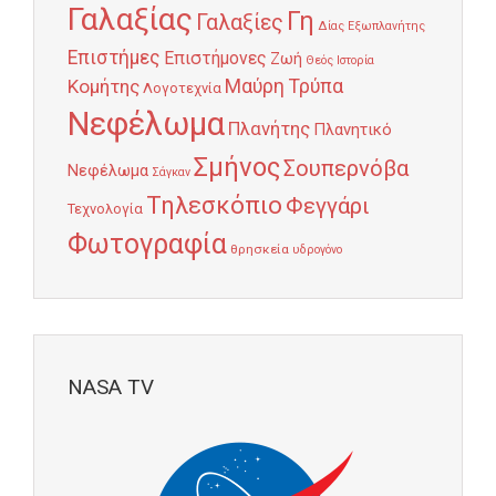
Γαλαξίας
Γη
Γαλαξίες
Δίας
Εξωπλανήτης
Επιστήμες
Επιστήμονες
Ζωή
Θεός
Ιστορία
Κομήτης
Μαύρη Τρύπα
Λογοτεχνία
Νεφέλωμα
Πλανήτης
Πλανητικό
Σμήνος
Σουπερνόβα
Νεφέλωμα
Σάγκαν
Τηλεσκόπιο
Φεγγάρι
Τεχνολογία
Φωτογραφία
θρησκεία
υδρογόνο
NASA TV