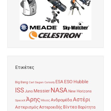
Ετικέτες
Hubble
ESO
ESA
Big Bang
Carl Sagan
Curiosity
NASA
ISS
Messier
Juno
New Horizons
Άρης
Αστέρι
Ανδρομέδα
Ήλιος
SpaceX
Αστερισμός
Βίντεο
Αστεροειδής
Βαρύτητα