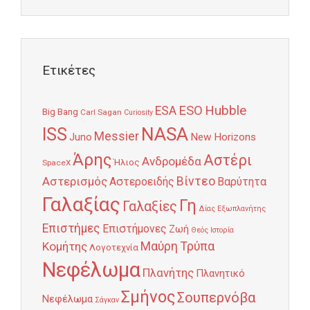
Ετικέτες
Hubble
ESO
ESA
Big Bang
Carl Sagan
Curiosity
NASA
ISS
Messier
Juno
New Horizons
Άρης
Αστέρι
Ανδρομέδα
Ήλιος
SpaceX
Αστερισμός
Βίντεο
Αστεροειδής
Βαρύτητα
Γαλαξίας
Γη
Γαλαξίες
Δίας
Εξωπλανήτης
Επιστήμες
Επιστήμονες
Ζωή
Θεός
Ιστορία
Κομήτης
Μαύρη Τρύπα
Λογοτεχνία
Νεφέλωμα
Πλανήτης
Πλανητικό
Σμήνος
Σουπερνόβα
Νεφέλωμα
Σάγκαν