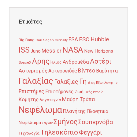
Ετικέτες
Hubble
ESO
ESA
Big Bang
Carl Sagan
Curiosity
NASA
ISS
Messier
Juno
New Horizons
Άρης
Αστέρι
Ανδρομέδα
Ήλιος
SpaceX
Αστερισμός
Βίντεο
Αστεροειδής
Βαρύτητα
Γαλαξίας
Γη
Γαλαξίες
Δίας
Εξωπλανήτης
Επιστήμες
Επιστήμονες
Ζωή
Θεός
Ιστορία
Κομήτης
Μαύρη Τρύπα
Λογοτεχνία
Νεφέλωμα
Πλανήτης
Πλανητικό
Σμήνος
Σουπερνόβα
Νεφέλωμα
Σάγκαν
Τηλεσκόπιο
Φεγγάρι
Τεχνολογία