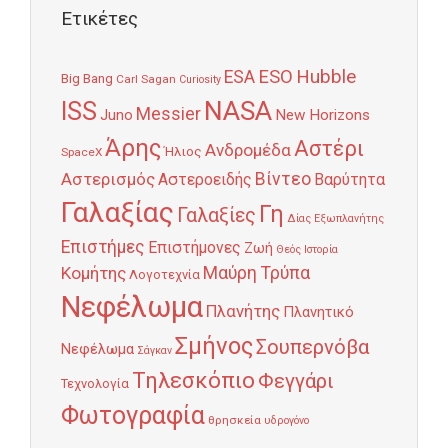
Ετικέτες
Hubble
ESO
ESA
Big Bang
Carl Sagan
Curiosity
NASA
ISS
Messier
Juno
New Horizons
Άρης
Αστέρι
Ανδρομέδα
Ήλιος
SpaceX
Αστερισμός
Βίντεο
Αστεροειδής
Βαρύτητα
Γαλαξίας
Γη
Γαλαξίες
Δίας
Εξωπλανήτης
Επιστήμες
Επιστήμονες
Ζωή
Θεός
Ιστορία
Κομήτης
Μαύρη Τρύπα
Λογοτεχνία
Νεφέλωμα
Πλανήτης
Πλανητικό
Σμήνος
Σουπερνόβα
Νεφέλωμα
Σάγκαν
Τηλεσκόπιο
Φεγγάρι
Τεχνολογία
Φωτογραφία
θρησκεία
υδρογόνο