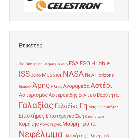
Ετικέτες
Hubble
ESO
ESA
Big Bang
Carl Sagan
Curiosity
NASA
ISS
Messier
Juno
New Horizons
Άρης
Αστέρι
Ανδρομέδα
Ήλιος
SpaceX
Αστερισμός
Βίντεο
Αστεροειδής
Βαρύτητα
Γαλαξίας
Γη
Γαλαξίες
Δίας
Εξωπλανήτης
Επιστήμες
Επιστήμονες
Ζωή
Θεός
Ιστορία
Κομήτης
Μαύρη Τρύπα
Λογοτεχνία
Νεφέλωμα
Πλανήτης
Πλανητικό