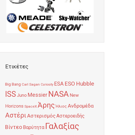
Ετικέτες
Hubble
ESO
ESA
Big Bang
Carl Sagan
Curiosity
NASA
ISS
Messier
Juno
New
Άρης
Ανδρομέδα
Horizons
Ήλιος
SpaceX
Αστέρι
Αστερισμός
Αστεροειδής
Γαλαξίας
Βίντεο
Βαρύτητα