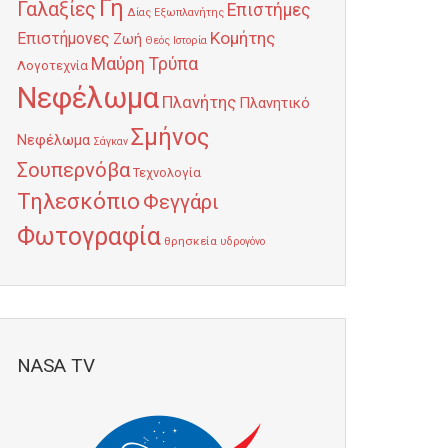
Γη
Γαλαξίες
Επιστήμες
Δίας
Εξωπλανήτης
Κομήτης
Επιστήμονες
Ζωή
Θεός
Ιστορία
Μαύρη Τρύπα
Λογοτεχνία
Νεφέλωμα
Πλανήτης
Πλανητικό
Σμήνος
Νεφέλωμα
Σάγκαν
Σουπερνόβα
Τεχνολογία
Τηλεσκόπιο
Φεγγάρι
Φωτογραφία
θρησκεία
υδρογόνο
NASA TV