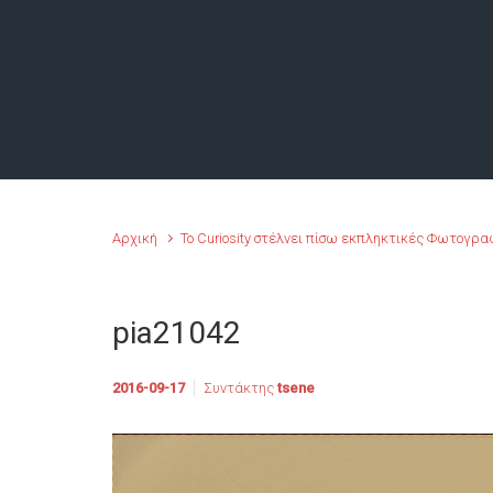
Αρχική
Το Curiosity στέλνει πίσω εκπληκτικές Φωτογρα
pia21042
2016-09-17
Συντάκτης
tsene