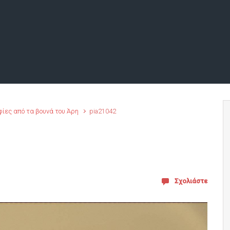
φίες από τα βουνά του Άρη
pia21042
Σχολιάστε