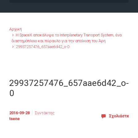
Αρχική
Η SpaceX αποκάλυψε το Interplanetary Transport System, ένα
διαστημόπλοιο και πύραυλο για την αποίκιση του Άρη
29937257476_657aae6d42_o-0
29937257476_657aae6d42_o-
0
2016-09-28
Συντάκτης
Σχολιάστε
tsene