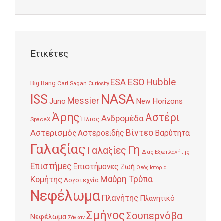
Ετικέτες
Hubble
ESO
ESA
Big Bang
Carl Sagan
Curiosity
NASA
ISS
Messier
Juno
New Horizons
Άρης
Αστέρι
Ανδρομέδα
Ήλιος
SpaceX
Αστερισμός
Βίντεο
Αστεροειδής
Βαρύτητα
Γαλαξίας
Γη
Γαλαξίες
Δίας
Εξωπλανήτης
Επιστήμες
Επιστήμονες
Ζωή
Θεός
Ιστορία
Κομήτης
Μαύρη Τρύπα
Λογοτεχνία
Νεφέλωμα
Πλανήτης
Πλανητικό
Σμήνος
Σουπερνόβα
Νεφέλωμα
Σάγκαν