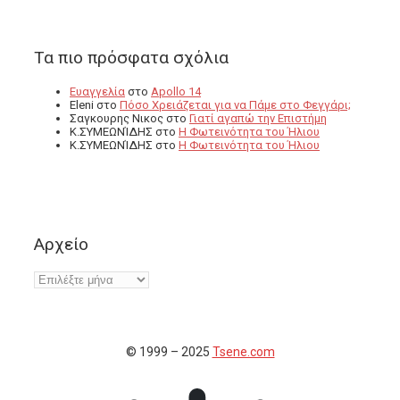
Τα πιο πρόσφατα σχόλια
Ευαγγελία
στο
Apollo 14
Eleni
στο
Πόσο Χρειάζεται για να Πάμε στο Φεγγάρι;
Σαγκουρης Νικος
στο
Γιατί αγαπώ την Επιστήμη
Κ.ΣΥΜΕΩΝΊΔΗΣ
στο
Η Φωτεινότητα του Ήλιου
Κ.ΣΥΜΕΩΝΊΔΗΣ
στο
Η Φωτεινότητα του Ήλιου
Αρχείο
Αρχείο
© 1999 – 2025
Tsene.com