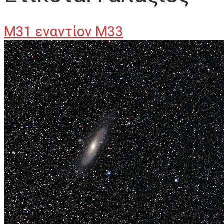
M31 εναντίον M33