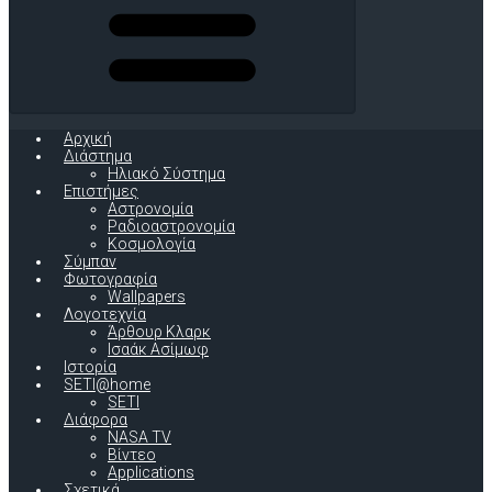
Αρχική
Διάστημα
Ηλιακό Σύστημα
Επιστήμες
Αστρονομία
Ραδιοαστρονομία
Κοσμολογία
Σύμπαν
Φωτογραφία
Wallpapers
Λογοτεχνία
Άρθουρ Κλαρκ
Ισαάκ Ασίμωφ
Ιστορία
SETI@home
SETI
Διάφορα
NASA TV
Βίντεο
Applications
Σχετικά