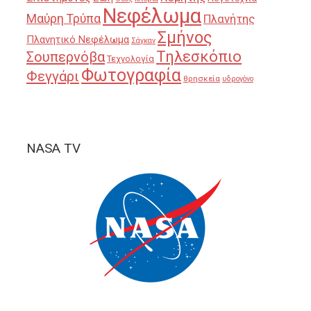
Νεφέλωμα
Μαύρη Τρύπα
Πλανήτης
Σμήνος
Πλανητικό Νεφέλωμα
Σάγκαν
Τηλεσκόπιο
Σουπερνόβα
Τεχνολογία
Φωτογραφία
Φεγγάρι
θρησκεία
υδρογόνο
NASA TV