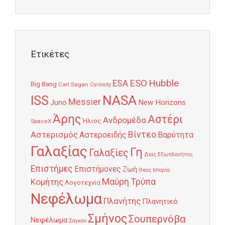
Ετικέτες
Hubble
ESO
ESA
Big Bang
Carl Sagan
Curiosity
NASA
ISS
Messier
Juno
New Horizons
Άρης
Αστέρι
Ανδρομέδα
Ήλιος
SpaceX
Αστερισμός
Βίντεο
Αστεροειδής
Βαρύτητα
Γαλαξίας
Γη
Γαλαξίες
Δίας
Εξωπλανήτης
Επιστήμες
Επιστήμονες
Ζωή
Θεός
Ιστορία
Κομήτης
Μαύρη Τρύπα
Λογοτεχνία
Νεφέλωμα
Πλανήτης
Πλανητικό
Σμήνος
Σουπερνόβα
Νεφέλωμα
Σάγκαν