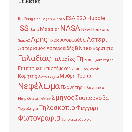
Ετικέτες
Hubble
ESO
ESA
Big Bang
Carl Sagan
Curiosity
NASA
ISS
Messier
Juno
New Horizons
Άρης
Αστέρι
Ανδρομέδα
Ήλιος
SpaceX
Αστερισμός
Βίντεο
Αστεροειδής
Βαρύτητα
Γαλαξίας
Γη
Γαλαξίες
Δίας
Εξωπλανήτης
Επιστήμες
Επιστήμονες
Ζωή
Θεός
Ιστορία
Κομήτης
Μαύρη Τρύπα
Λογοτεχνία
Νεφέλωμα
Πλανήτης
Πλανητικό
Σμήνος
Σουπερνόβα
Νεφέλωμα
Σάγκαν
Τηλεσκόπιο
Φεγγάρι
Τεχνολογία
Φωτογραφία
θρησκεία
υδρογόνο