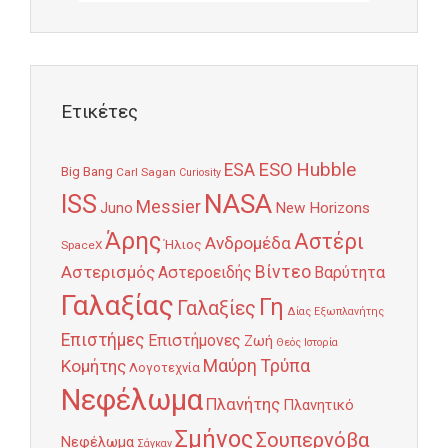
Ετικέτες
Hubble
ESO
ESA
Big Bang
Carl Sagan
Curiosity
NASA
ISS
Messier
Juno
New Horizons
Άρης
Αστέρι
Ανδρομέδα
Ήλιος
SpaceX
Αστερισμός
Βίντεο
Αστεροειδής
Βαρύτητα
Γαλαξίας
Γη
Γαλαξίες
Δίας
Εξωπλανήτης
Επιστήμες
Επιστήμονες
Ζωή
Θεός
Ιστορία
Κομήτης
Μαύρη Τρύπα
Λογοτεχνία
Νεφέλωμα
Πλανήτης
Πλανητικό
Σμήνος
Σουπερνόβα
Νεφέλωμα
Σάγκαν