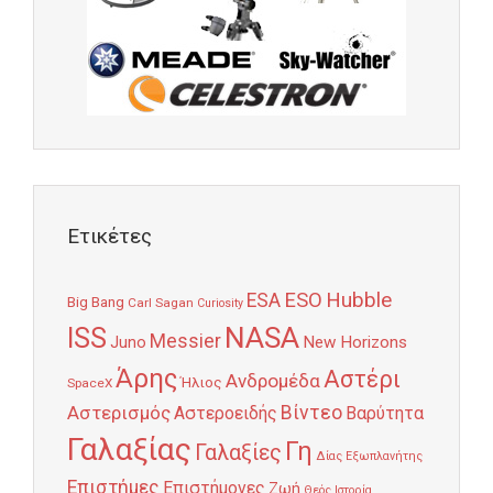
Ετικέτες
Hubble
ESO
ESA
Big Bang
Carl Sagan
Curiosity
NASA
ISS
Messier
Juno
New Horizons
Άρης
Αστέρι
Ανδρομέδα
Ήλιος
SpaceX
Αστερισμός
Βίντεο
Αστεροειδής
Βαρύτητα
Γαλαξίας
Γη
Γαλαξίες
Δίας
Εξωπλανήτης
Επιστήμες
Επιστήμονες
Ζωή
Θεός
Ιστορία