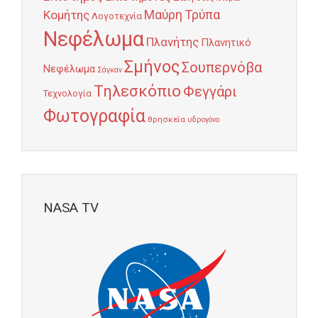
Κομήτης
Μαύρη Τρύπα
Λογοτεχνία
Νεφέλωμα
Πλανήτης
Πλανητικό
Σμήνος
Σουπερνόβα
Νεφέλωμα
Σάγκαν
Τηλεσκόπιο
Φεγγάρι
Τεχνολογία
Φωτογραφία
θρησκεία
υδρογόνο
NASA TV