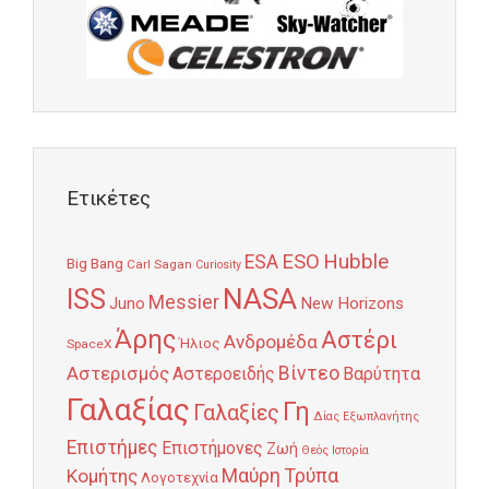
Ετικέτες
Hubble
ESO
ESA
Big Bang
Carl Sagan
Curiosity
NASA
ISS
Messier
Juno
New Horizons
Άρης
Αστέρι
Ανδρομέδα
Ήλιος
SpaceX
Αστερισμός
Βίντεο
Αστεροειδής
Βαρύτητα
Γαλαξίας
Γη
Γαλαξίες
Δίας
Εξωπλανήτης
Επιστήμες
Επιστήμονες
Ζωή
Θεός
Ιστορία
Κομήτης
Μαύρη Τρύπα
Λογοτεχνία