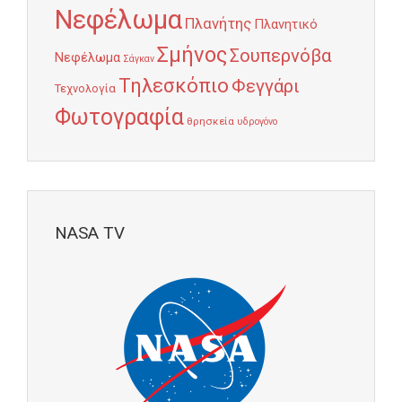
Νεφέλωμα
Πλανήτης
Πλανητικό
Σμήνος
Σουπερνόβα
Νεφέλωμα
Σάγκαν
Τηλεσκόπιο
Φεγγάρι
Τεχνολογία
Φωτογραφία
θρησκεία
υδρογόνο
NASA TV