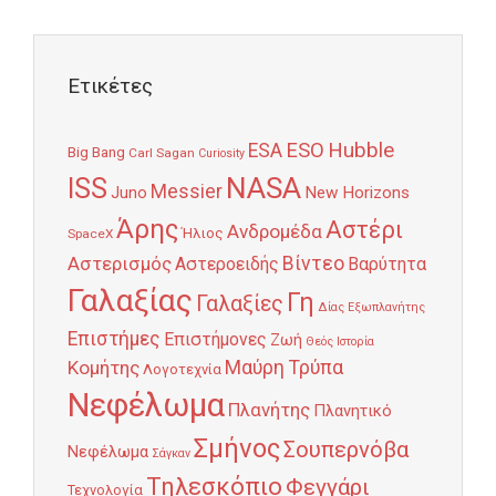
Ετικέτες
Hubble
ESO
ESA
Big Bang
Carl Sagan
Curiosity
NASA
ISS
Messier
Juno
New Horizons
Άρης
Αστέρι
Ανδρομέδα
Ήλιος
SpaceX
Αστερισμός
Βίντεο
Αστεροειδής
Βαρύτητα
Γαλαξίας
Γη
Γαλαξίες
Δίας
Εξωπλανήτης
Επιστήμες
Επιστήμονες
Ζωή
Θεός
Ιστορία
Κομήτης
Μαύρη Τρύπα
Λογοτεχνία
Νεφέλωμα
Πλανήτης
Πλανητικό
Σμήνος
Σουπερνόβα
Νεφέλωμα
Σάγκαν
Τηλεσκόπιο
Φεγγάρι
Τεχνολογία