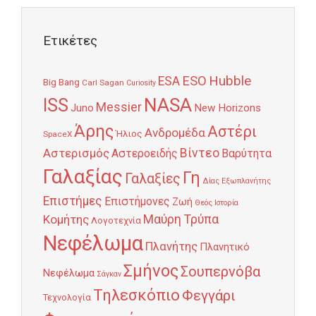
Ετικέτες
Hubble
ESO
ESA
Big Bang
Carl Sagan
Curiosity
NASA
ISS
Messier
Juno
New Horizons
Άρης
Αστέρι
Ανδρομέδα
Ήλιος
SpaceX
Αστερισμός
Βίντεο
Αστεροειδής
Βαρύτητα
Γαλαξίας
Γη
Γαλαξίες
Δίας
Εξωπλανήτης
Επιστήμες
Επιστήμονες
Ζωή
Θεός
Ιστορία
Κομήτης
Μαύρη Τρύπα
Λογοτεχνία
Νεφέλωμα
Πλανήτης
Πλανητικό
Σμήνος
Σουπερνόβα
Νεφέλωμα
Σάγκαν
Τηλεσκόπιο
Φεγγάρι
Τεχνολογία